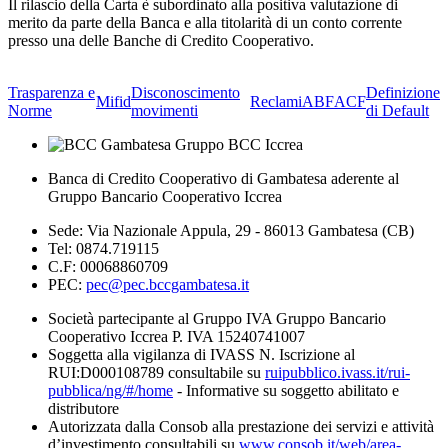
Il rilascio della Carta è subordinato alla positiva valutazione di
merito da parte della Banca e alla titolarità di un conto corrente
presso una delle Banche di Credito Cooperativo.
Trasparenza e
Disconoscimento
Definizione
Mifid
Reclami
ABF
ACF
Norme
movimenti
di Default
Banca di Credito Cooperativo di Gambatesa aderente al
Gruppo Bancario Cooperativo Iccrea
Sede: Via Nazionale Appula, 29 - 86013 Gambatesa (CB)
Tel: 0874.719115
C.F: 00068860709
PEC:
pec@pec.bccgambatesa.it
Società partecipante al Gruppo IVA Gruppo Bancario
Cooperativo Iccrea P. IVA 15240741007
Soggetta alla vigilanza di IVASS N. Iscrizione al
RUI:D000108789 consultabile su
ruipubblico.ivass.it/rui-
pubblica/ng/#/home
- Informative su soggetto abilitato e
distributore
Autorizzata dalla Consob alla prestazione dei servizi e attività
d’investimento consultabili su
www.consob.it/web/area-