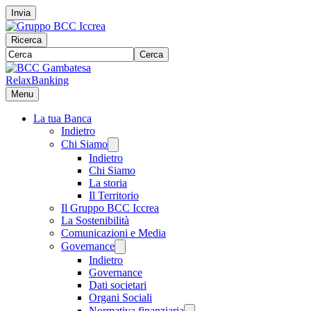
Invia
Ricerca
Cerca
RelaxBanking
Menu
La tua Banca
Indietro
Chi Siamo
Indietro
Chi Siamo
La storia
Il Territorio
Il Gruppo BCC Iccrea
La Sostenibilità
Comunicazioni e Media
Governance
Indietro
Governance
Dati societari
Organi Sociali
Normativa finanziaria