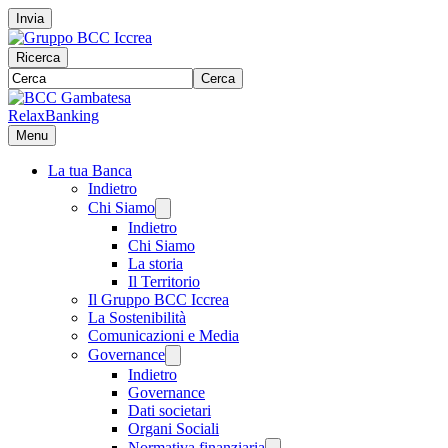
Invia
Ricerca
Cerca
RelaxBanking
Menu
La tua Banca
Indietro
Chi Siamo
Indietro
Chi Siamo
La storia
Il Territorio
Il Gruppo BCC Iccrea
La Sostenibilità
Comunicazioni e Media
Governance
Indietro
Governance
Dati societari
Organi Sociali
Normativa finanziaria