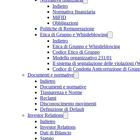
Indietro
Normativa finanziaria
MiFID
Obbligazioni
Politiche di Remunerazione
Etica di Gruppo e Whistleblowing
Indietro
Etica di Gruppo e Whistleblowing
Codice Etico di Gruppo
Modello organizzativo 231/01
Il sistema di segnalazione delle violazioni 
Codice di Condotta Anticorruzione di Grup
Documenti e normative
Indietro
Documenti e normative
Trasparenza e Norme
Reclami
Disconoscimento movimenti
Definizione di Default
Investor Relations
Indietro
Investor Relations
Dati di Bilancio
Statuto