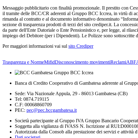
Messaggio pubblicitario con finalità promozionale. Il prestito con C
il tramite delle BCC/CR aderenti al Gruppo BCC Iccrea, in virtù di accord
rimanda al contratto e al documento informativo denominato “Informa
sezione di trasparenza prodotti di terzi del sito crediper.it. La conces
da parte dell'Ente Datoriale o Ente Pensionistico e, per legge, al rilasc
impiego del Debitore (per i Dipendenti). Le Polizze sono sottoscritte d
Per maggiori informazioni vai sul
sito Crediper
Trasparenza e Norme
Mifid
Disconoscimento movimenti
Reclami
ABF
Banca di Credito Cooperativo di Gambatesa aderente al Grupp
Sede: Via Nazionale Appula, 29 - 86013 Gambatesa (CB)
Tel: 0874.719115
C.F: 00068860709
PEC:
pec@pec.bccgambatesa.it
Società partecipante al Gruppo IVA Gruppo Bancario Coopera
Soggetta alla vigilanza di IVASS N. Iscrizione al RUI:D00010
Autorizzata dalla Consob alla prestazione dei servizi e attività 
Dati societari