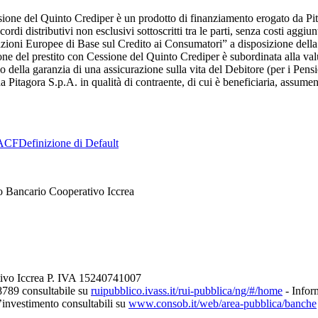
essione del Quinto Crediper è un prodotto di finanziamento erogato da 
i distributivi non esclusivi sottoscritti tra le parti, senza costi aggiunt
zioni Europee di Base sul Credito ai Consumatori” a disposizione dell
sione del prestito con Cessione del Quinto Crediper è subordinata alla val
io della garanzia di una assicurazione sulla vita del Debitore (per i Pensi
a Pitagora S.p.A. in qualità di contraente, di cui è beneficiaria, assumen
ACF
Definizione di Default
o Bancario Cooperativo Iccrea
tivo Iccrea P. IVA 15240741007
8789 consultabile su
ruipubblico.ivass.it/rui-pubblica/ng/#/home
- Inform
d’investimento consultabili su
www.consob.it/web/area-pubblica/banche