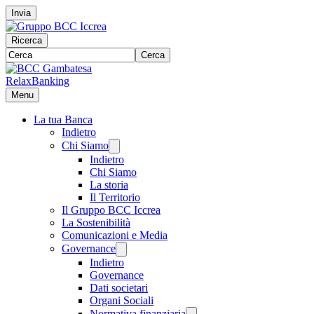
Invia
Ricerca
Cerca
RelaxBanking
Menu
La tua Banca
Indietro
Chi Siamo
Indietro
Chi Siamo
La storia
Il Territorio
Il Gruppo BCC Iccrea
La Sostenibilità
Comunicazioni e Media
Governance
Indietro
Governance
Dati societari
Organi Sociali
Normativa finanziaria