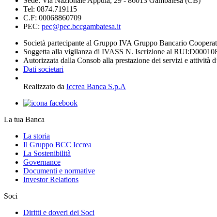
Sede: Via Nazionale Appula, 29 - 86013 Gambatesa (CB)
Tel: 0874.719115
C.F: 00068860709
PEC:
pec@pec.bccgambatesa.it
Società partecipante al Gruppo IVA Gruppo Bancario Coopera
Soggetta alla vigilanza di IVASS N. Iscrizione al RUI:D00010
Autorizzata dalla Consob alla prestazione dei servizi e attività 
Dati societari
Realizzato da
Iccrea Banca S.p.A
La tua Banca
La storia
Il Gruppo BCC Iccrea
La Sostenibilità
Governance
Documenti e normative
Investor Relations
Soci
Diritti e doveri dei Soci