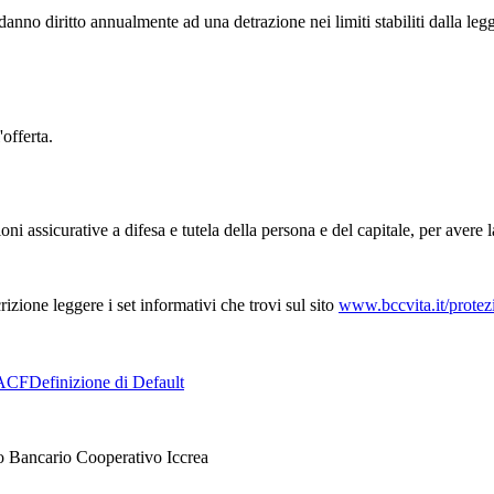
 danno diritto annualmente ad una detrazione nei limiti stabiliti dalla leg
'offerta.
ni assicurative a difesa e tutela della persona e del capitale, per avere l
izione leggere i set informativi che trovi sul sito
www.bccvita.it/protez
ACF
Definizione di Default
o Bancario Cooperativo Iccrea