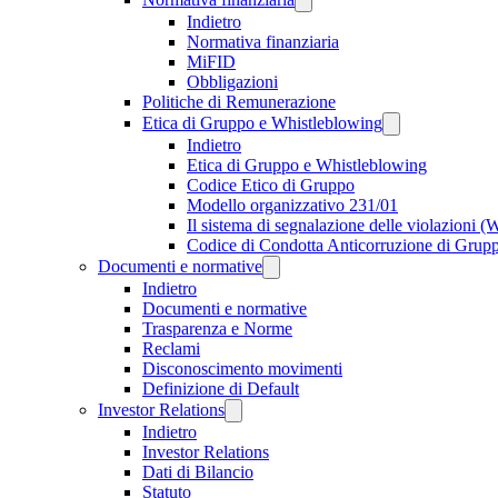
Indietro
Normativa finanziaria
MiFID
Obbligazioni
Politiche di Remunerazione
Etica di Gruppo e Whistleblowing
Indietro
Etica di Gruppo e Whistleblowing
Codice Etico di Gruppo
Modello organizzativo 231/01
Il sistema di segnalazione delle violazioni 
Codice di Condotta Anticorruzione di Grup
Documenti e normative
Indietro
Documenti e normative
Trasparenza e Norme
Reclami
Disconoscimento movimenti
Definizione di Default
Investor Relations
Indietro
Investor Relations
Dati di Bilancio
Statuto