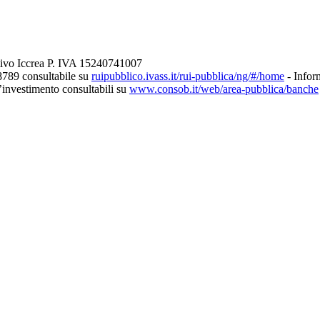
tivo Iccrea P. IVA 15240741007
8789 consultabile su
ruipubblico.ivass.it/rui-pubblica/ng/#/home
- Inform
d’investimento consultabili su
www.consob.it/web/area-pubblica/banche