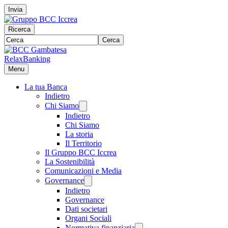
Invia
Ricerca
Cerca
RelaxBanking
Menu
La tua Banca
Indietro
Chi Siamo
Indietro
Chi Siamo
La storia
Il Territorio
Il Gruppo BCC Iccrea
La Sostenibilità
Comunicazioni e Media
Governance
Indietro
Governance
Dati societari
Organi Sociali
Normativa finanziaria