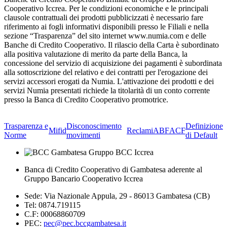
Cooperativo Iccrea. Per le condizioni economiche e le principali
clausole contrattuali dei prodotti pubblicizzati è necessario fare
riferimento ai fogli informativi disponibili presso le Filiali e nella
sezione “Trasparenza” del sito internet www.numia.com e delle
Banche di Credito Cooperativo. Il rilascio della Carta è subordinato
alla positiva valutazione di merito da parte della Banca, la
concessione del servizio di acquisizione dei pagamenti è subordinata
alla sottoscrizione del relativo e dei contratti per l'erogazione dei
servizi accessori erogati da Numia. L'attivazione dei prodotti e dei
servizi Numia presentati richiede la titolarità di un conto corrente
presso la Banca di Credito Cooperativo promotrice.
Trasparenza e
Disconoscimento
Definizione
Mifid
Reclami
ABF
ACF
Norme
movimenti
di Default
Banca di Credito Cooperativo di Gambatesa aderente al
Gruppo Bancario Cooperativo Iccrea
Sede: Via Nazionale Appula, 29 - 86013 Gambatesa (CB)
Tel: 0874.719115
C.F: 00068860709
PEC:
pec@pec.bccgambatesa.it