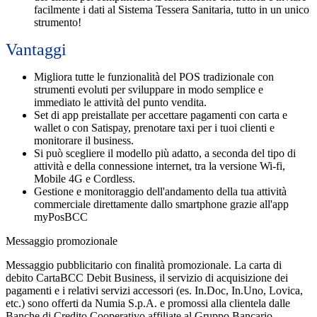
facilmente i dati al Sistema Tessera Sanitaria, tutto in un unico
strumento!
Vantaggi
Migliora
tutte le funzionalità del POS tradizionale con
strumenti evoluti per sviluppare in modo semplice e
immediato le attività del punto vendita.
Set di app preistallate
per accettare pagamenti con carta e
wallet o con Satispay, prenotare taxi per i tuoi clienti e
monitorare il business.
Si può scegliere il modello più adatto, a seconda del tipo di
attività e della connessione internet, tra la versione Wi-fi,
Mobile 4G e Cordless.
Gestione e monitoraggio dell'andamento della tua attività
commerciale direttamente dallo smartphone grazie all'app
myPosBCC
Messaggio promozionale
Messaggio pubblicitario con finalità promozionale. La carta di
debito CartaBCC Debit Business, il servizio di acquisizione dei
pagamenti e i relativi servizi accessori (es. In.Doc, In.Uno, Lovica,
etc.) sono offerti da Numia S.p.A. e promossi alla clientela dalle
Banche di Credito Cooperativo affiliate al Gruppo Bancario