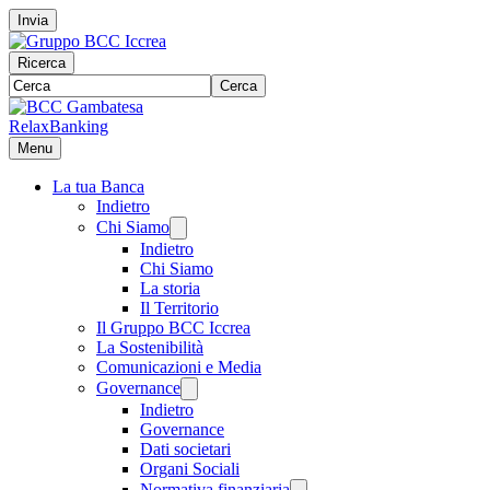
Invia
Ricerca
Cerca
RelaxBanking
Menu
La tua Banca
Indietro
Chi Siamo
Indietro
Chi Siamo
La storia
Il Territorio
Il Gruppo BCC Iccrea
La Sostenibilità
Comunicazioni e Media
Governance
Indietro
Governance
Dati societari
Organi Sociali
Normativa finanziaria