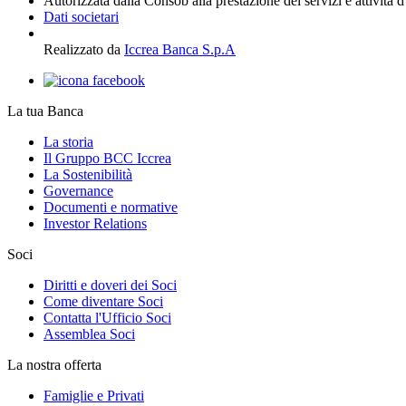
Autorizzata dalla Consob alla prestazione dei servizi e attività 
Dati societari
Realizzato da
Iccrea Banca S.p.A
La tua Banca
La storia
Il Gruppo BCC Iccrea
La Sostenibilità
Governance
Documenti e normative
Investor Relations
Soci
Diritti e doveri dei Soci
Come diventare Soci
Contatta l'Ufficio Soci
Assemblea Soci
La nostra offerta
Famiglie e Privati