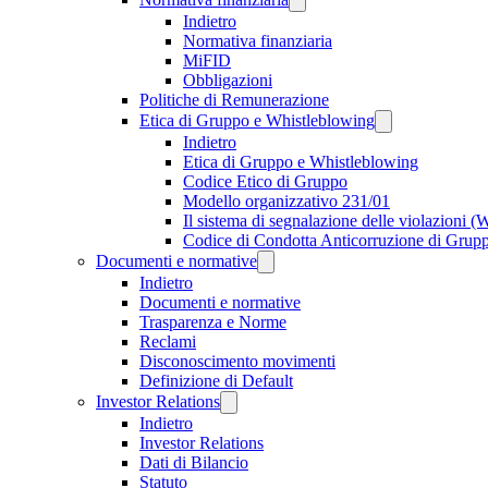
Indietro
Normativa finanziaria
MiFID
Obbligazioni
Politiche di Remunerazione
Etica di Gruppo e Whistleblowing
Indietro
Etica di Gruppo e Whistleblowing
Codice Etico di Gruppo
Modello organizzativo 231/01
Il sistema di segnalazione delle violazioni 
Codice di Condotta Anticorruzione di Grup
Documenti e normative
Indietro
Documenti e normative
Trasparenza e Norme
Reclami
Disconoscimento movimenti
Definizione di Default
Investor Relations
Indietro
Investor Relations
Dati di Bilancio
Statuto