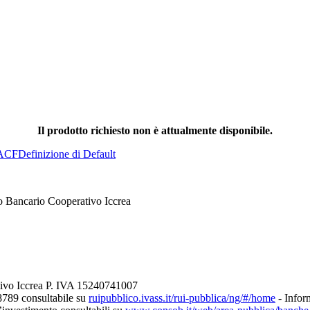
Il prodotto richiesto non è attualmente disponibile.
ACF
Definizione di Default
o Bancario Cooperativo Iccrea
tivo Iccrea P. IVA 15240741007
8789 consultabile su
ruipubblico.ivass.it/rui-pubblica/ng/#/home
- Inform