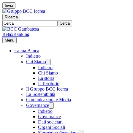
Invia
Ricerca
Cerca
RelaxBanking
Menu
La tua Banca
Indietro
Chi Siamo
Indietro
Chi Siamo
La storia
Il Territorio
Il Gruppo BCC Iccrea
La Sostenibilità
Comunicazioni e Media
Governance
Indietro
Governance
Dati societari
Organi Sociali
Normativa finanziaria