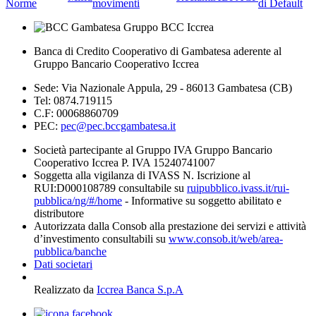
Norme
movimenti
di Default
Banca di Credito Cooperativo di Gambatesa aderente al
Gruppo Bancario Cooperativo Iccrea
Sede: Via Nazionale Appula, 29 - 86013 Gambatesa (CB)
Tel: 0874.719115
C.F: 00068860709
PEC:
pec@pec.bccgambatesa.it
Società partecipante al Gruppo IVA Gruppo Bancario
Cooperativo Iccrea P. IVA 15240741007
Soggetta alla vigilanza di IVASS N. Iscrizione al
RUI:D000108789 consultabile su
ruipubblico.ivass.it/rui-
pubblica/ng/#/home
- Informative su soggetto abilitato e
distributore
Autorizzata dalla Consob alla prestazione dei servizi e attività
d’investimento consultabili su
www.consob.it/web/area-
pubblica/banche
Dati societari
Realizzato da
Iccrea Banca S.p.A