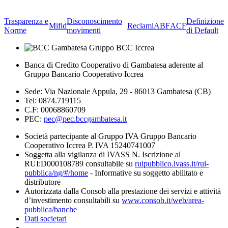
Trasparenza e
Disconoscimento
Definizione
Mifid
Reclami
ABF
ACF
Norme
movimenti
di Default
Banca di Credito Cooperativo di Gambatesa aderente al
Gruppo Bancario Cooperativo Iccrea
Sede: Via Nazionale Appula, 29 - 86013 Gambatesa (CB)
Tel: 0874.719115
C.F: 00068860709
PEC:
pec@pec.bccgambatesa.it
Società partecipante al Gruppo IVA Gruppo Bancario
Cooperativo Iccrea P. IVA 15240741007
Soggetta alla vigilanza di IVASS N. Iscrizione al
RUI:D000108789 consultabile su
ruipubblico.ivass.it/rui-
pubblica/ng/#/home
- Informative su soggetto abilitato e
distributore
Autorizzata dalla Consob alla prestazione dei servizi e attività
d’investimento consultabili su
www.consob.it/web/area-
pubblica/banche
Dati societari