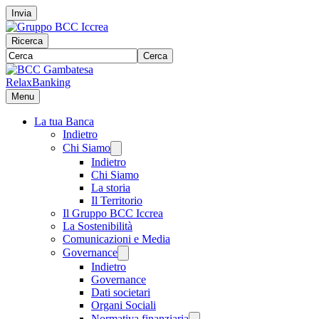
Invia
Ricerca
Cerca
RelaxBanking
Menu
La tua Banca
Indietro
Chi Siamo
Indietro
Chi Siamo
La storia
Il Territorio
Il Gruppo BCC Iccrea
La Sostenibilità
Comunicazioni e Media
Governance
Indietro
Governance
Dati societari
Organi Sociali
Normativa finanziaria