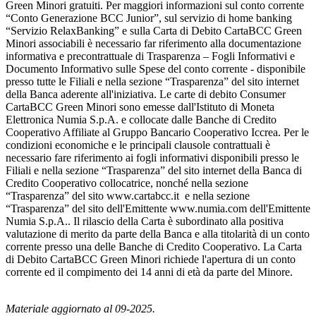
Green Minori gratuiti. Per maggiori informazioni sul conto corrente
“Conto Generazione BCC Junior”, sul servizio di home banking
“Servizio RelaxBanking” e sulla Carta di Debito CartaBCC Green
Minori associabili è necessario far riferimento alla documentazione
informativa e precontrattuale di Trasparenza – Fogli Informativi e
Documento Informativo sulle Spese del conto corrente - disponibile
presso tutte le Filiali e nella sezione “Trasparenza” del sito internet
della Banca aderente all'iniziativa. Le carte di debito Consumer
CartaBCC Green Minori sono emesse dall'Istituto di Moneta
Elettronica Numia S.p.A. e collocate dalle Banche di Credito
Cooperativo Affiliate al Gruppo Bancario Cooperativo Iccrea. Per le
condizioni economiche e le principali clausole contrattuali è
necessario fare riferimento ai fogli informativi disponibili presso le
Filiali e nella sezione “Trasparenza” del sito internet della Banca di
Credito Cooperativo collocatrice, nonché nella sezione
“Trasparenza” del sito www.cartabcc.it e nella sezione
“Trasparenza” del sito dell'Emittente www.numia.com dell'Emittente
Numia S.p.A.. Il rilascio della Carta è subordinato alla positiva
valutazione di merito da parte della Banca e alla titolarità di un conto
corrente presso una delle Banche di Credito Cooperativo. La Carta
di Debito CartaBCC Green Minori richiede l'apertura di un conto
corrente ed il compimento dei 14 anni di età da parte del Minore.
Materiale aggiornato al 09-2025.