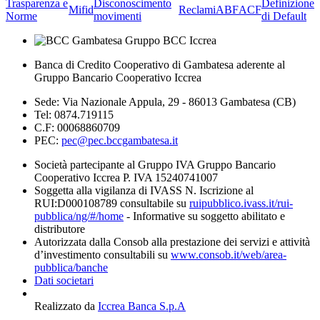
Trasparenza e
Disconoscimento
Definizione
Mifid
Reclami
ABF
ACF
Norme
movimenti
di Default
Banca di Credito Cooperativo di Gambatesa aderente al
Gruppo Bancario Cooperativo Iccrea
Sede: Via Nazionale Appula, 29 - 86013 Gambatesa (CB)
Tel: 0874.719115
C.F: 00068860709
PEC:
pec@pec.bccgambatesa.it
Società partecipante al Gruppo IVA Gruppo Bancario
Cooperativo Iccrea P. IVA 15240741007
Soggetta alla vigilanza di IVASS N. Iscrizione al
RUI:D000108789 consultabile su
ruipubblico.ivass.it/rui-
pubblica/ng/#/home
- Informative su soggetto abilitato e
distributore
Autorizzata dalla Consob alla prestazione dei servizi e attività
d’investimento consultabili su
www.consob.it/web/area-
pubblica/banche
Dati societari
Realizzato da
Iccrea Banca S.p.A