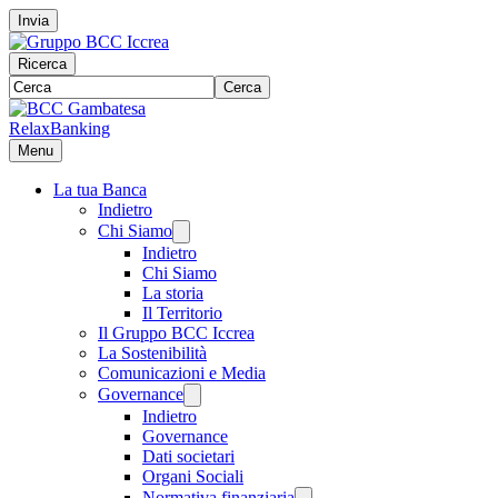
Invia
Ricerca
Cerca
RelaxBanking
Menu
La tua Banca
Indietro
Chi Siamo
Indietro
Chi Siamo
La storia
Il Territorio
Il Gruppo BCC Iccrea
La Sostenibilità
Comunicazioni e Media
Governance
Indietro
Governance
Dati societari
Organi Sociali
Normativa finanziaria