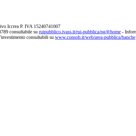
tivo Iccrea P. IVA 15240741007
8789 consultabile su
ruipubblico.ivass.it/rui-pubblica/ng/#/home
- Inform
d’investimento consultabili su
www.consob.it/web/area-pubblica/banche