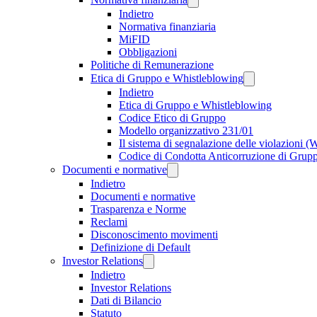
Indietro
Normativa finanziaria
MiFID
Obbligazioni
Politiche di Remunerazione
Etica di Gruppo e Whistleblowing
Indietro
Etica di Gruppo e Whistleblowing
Codice Etico di Gruppo
Modello organizzativo 231/01
Il sistema di segnalazione delle violazioni 
Codice di Condotta Anticorruzione di Grup
Documenti e normative
Indietro
Documenti e normative
Trasparenza e Norme
Reclami
Disconoscimento movimenti
Definizione di Default
Investor Relations
Indietro
Investor Relations
Dati di Bilancio
Statuto