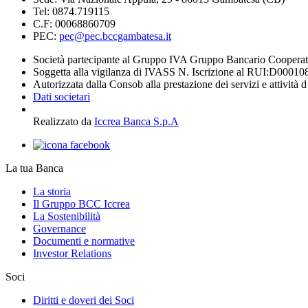
Tel: 0874.719115
C.F: 00068860709
PEC:
pec@pec.bccgambatesa.it
Società partecipante al Gruppo IVA Gruppo Bancario Coopera
Soggetta alla vigilanza di IVASS N. Iscrizione al RUI:D00010
Autorizzata dalla Consob alla prestazione dei servizi e attività 
Dati societari
Realizzato da
Iccrea Banca S.p.A
La tua Banca
La storia
Il Gruppo BCC Iccrea
La Sostenibilità
Governance
Documenti e normative
Investor Relations
Soci
Diritti e doveri dei Soci