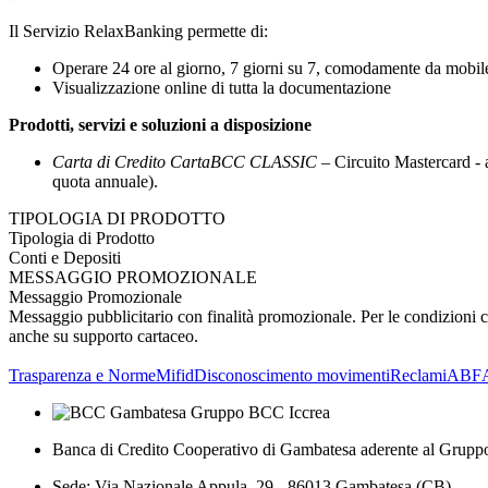
Il Servizio RelaxBanking permette di:
Operare 24 ore al giorno, 7 giorni su 7, comodamente da mobil
Visualizzazione online di tutta la documentazione
Prodotti, servizi e soluzioni a disposizione
Carta di Credito CartaBCC CLASSIC
– Circuito Mastercard - a
quota annuale).
TIPOLOGIA DI PRODOTTO
Tipologia di Prodotto
Conti e Depositi
MESSAGGIO PROMOZIONALE
Messaggio Promozionale
Messaggio pubblicitario con finalità promozionale. Per le condizioni co
anche su supporto cartaceo.
Trasparenza e Norme
Mifid
Disconoscimento movimenti
Reclami
ABF
Banca di Credito Cooperativo di Gambatesa aderente al Grupp
Sede: Via Nazionale Appula, 29 - 86013 Gambatesa (CB)