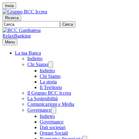
Invia
Ricerca
Cerca
RelaxBanking
Menu
La tua Banca
Indietro
Chi Siamo
Indietro
Chi Siamo
La storia
Il Territorio
Il Gruppo BCC Iccrea
La Sostenibilità
Comunicazioni e Media
Governance
Indietro
Governance
Dati societari
Organi Sociali
Normativa finanziaria