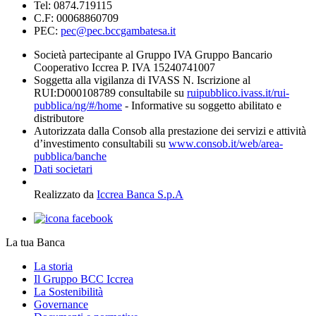
Tel: 0874.719115
C.F: 00068860709
PEC:
pec@pec.bccgambatesa.it
Società partecipante al Gruppo IVA Gruppo Bancario
Cooperativo Iccrea P. IVA 15240741007
Soggetta alla vigilanza di IVASS N. Iscrizione al
RUI:D000108789 consultabile su
ruipubblico.ivass.it/rui-
pubblica/ng/#/home
- Informative su soggetto abilitato e
distributore
Autorizzata dalla Consob alla prestazione dei servizi e attività
d’investimento consultabili su
www.consob.it/web/area-
pubblica/banche
Dati societari
Realizzato da
Iccrea Banca S.p.A
La tua Banca
La storia
Il Gruppo BCC Iccrea
La Sostenibilità
Governance