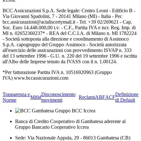
BCC Assicurazioni S.p.A. Sede legale: Centro Leoni - Edificio B -
Via Giovanni Spadolini, 7 - 20141 Milano (MI) - Italia - Pec
bcc.assicurazioni@actaliscertymail.it - Tel. +39 02/269621 - Cap.
Soc. Euro 14.448.000,00 i.v. - C.F., Partita IVA e iscr. Reg. Imp. di
MI n. 02652360237* - REA del C.C.I.A. di Milano n. MI 1782224
- Società sottoposta alla direzione e coordinamento di Assimoco
S.p.A. capogruppo del Gruppo Assimoco - Società autorizzata
all'esercizio delle assicurazioni con provvedimento ISVAP n. 333
del 13 settembre 1996 - G.U. n. 220 del 19 settembre 1996 e iscritta
all'Albo delle Imprese tenuto da IVASS con il n. 1.00124.
*Per fatturazione Partita IVA n. 10516920963 (Gruppo
IVA) www.bccassicurazioni.com
Trasparenza e
Disconoscimento
Definizione
Mifid
Reclami
ABF
ACF
Norme
movimenti
di Default
Banca di Credito Cooperativo di Gambatesa aderente al
Gruppo Bancario Cooperativo Iccrea
Sede: Via Nazionale Appula, 29 - 86013 Gambatesa (CB)