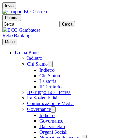
Invia
Ricerca
Cerca
RelaxBanking
Menu
La tua Banca
Indietro
Chi Siamo
Indietro
Chi Siamo
La storia
Il Territorio
Il Gruppo BCC Iccrea
La Sostenibilità
Comunicazioni e Media
Governance
Indietro
Governance
Dati societari
Organi Sociali
Normativa finanziaria