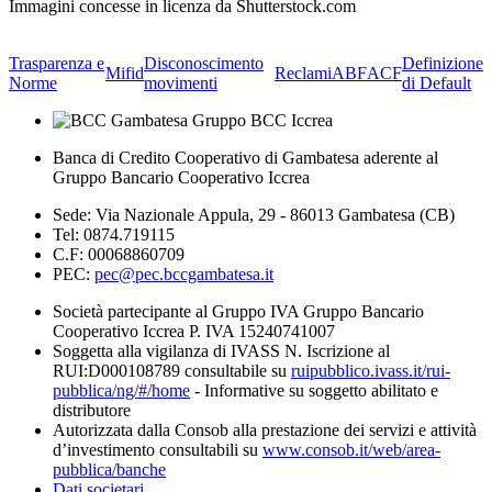
Immagini concesse in licenza da Shutterstock.com
Trasparenza e
Disconoscimento
Definizione
Mifid
Reclami
ABF
ACF
Norme
movimenti
di Default
Banca di Credito Cooperativo di Gambatesa aderente al
Gruppo Bancario Cooperativo Iccrea
Sede: Via Nazionale Appula, 29 - 86013 Gambatesa (CB)
Tel: 0874.719115
C.F: 00068860709
PEC:
pec@pec.bccgambatesa.it
Società partecipante al Gruppo IVA Gruppo Bancario
Cooperativo Iccrea P. IVA 15240741007
Soggetta alla vigilanza di IVASS N. Iscrizione al
RUI:D000108789 consultabile su
ruipubblico.ivass.it/rui-
pubblica/ng/#/home
- Informative su soggetto abilitato e
distributore
Autorizzata dalla Consob alla prestazione dei servizi e attività
d’investimento consultabili su
www.consob.it/web/area-
pubblica/banche
Dati societari