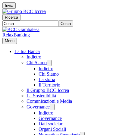
Invia
Ricerca
Cerca
RelaxBanking
Menu
La tua Banca
Indietro
Chi Siamo
Indietro
Chi Siamo
La storia
Il Territorio
Il Gruppo BCC Iccrea
La Sostenibilità
Comunicazioni e Media
Governance
Indietro
Governance
Dati societari
Organi Sociali
Normativa finanziaria