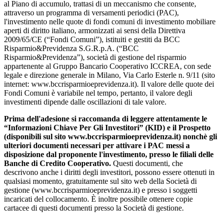
al Piano di accumulo, trattasi di un meccanismo che consente,
attraverso un programma di versamenti periodici (PAC),
l'investimento nelle quote di fondi comuni di investimento mobiliare
aperti di diritto italiano, armonizzati ai sensi della Direttiva
2009/65/CE (“Fondi Comuni”), istituiti e gestiti da BCC
Risparmio&Previdenza S.G.R.p.A. (“BCC
Risparmio&Previdenza”), società di gestione del risparmio
appartenente al Gruppo Bancario Cooperativo ICCREA, con sede
legale e direzione generale in Milano, Via Carlo Esterle n. 9/11 (sito
internet: www.bccrisparmioeprevidenza.it). Il valore delle quote dei
Fondi Comuni è variabile nel tempo, pertanto, il valore degli
investimenti dipende dalle oscillazioni di tale valore.
Prima dell'adesione si raccomanda di leggere attentamente le
“Informazioni Chiave Per Gli Investitori” (KID) e il Prospetto
(disponibili sul sito www.bccrisparmioeprevidenza.it) nonchè gli
ulteriori documenti necessari per attivare i PAC messi a
disposizione dal proponente l'investimento, presso le filiali delle
Banche di Credito Cooperativo.
Questi documenti, che
descrivono anche i diritti degli investitori, possono essere ottenuti in
qualsiasi momento, gratuitamente sul sito web della Società di
gestione (www.bccrisparmioeprevidenza.it) e presso i soggetti
incaricati del collocamento. È inoltre possibile ottenere copie
cartacee di questi documenti presso la Società di gestione.