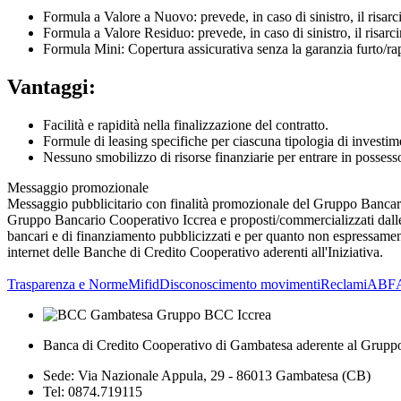
Formula a Valore a Nuovo: prevede, in caso di sinistro, il risar
Formula a Valore Residuo: prevede, in caso di sinistro, il risa
Formula Mini: Copertura assicurativa senza la garanzia furto/ra
Vantaggi:
Facilità e rapidità nella finalizzazione del contratto.
Formule di leasing specifiche per ciascuna tipologia di investim
Nessuno smobilizzo di risorse finanziarie per entrare in posses
Messaggio promozionale
Messaggio pubblicitario con finalità promozionale del Gruppo Bancario
Gruppo Bancario Cooperativo Iccrea e proposti/commercializzati dalle 
bancari e di finanziamento pubblicizzati e per quanto non espressamente 
internet delle Banche di Credito Cooperativo aderenti all'Iniziativa.
Trasparenza e Norme
Mifid
Disconoscimento movimenti
Reclami
ABF
Banca di Credito Cooperativo di Gambatesa aderente al Grupp
Sede: Via Nazionale Appula, 29 - 86013 Gambatesa (CB)
Tel: 0874.719115