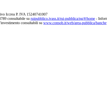
tivo Iccrea P. IVA 15240741007
8789 consultabile su
ruipubblico.ivass.it/rui-pubblica/ng/#/home
- Inform
d’investimento consultabili su
www.consob.it/web/area-pubblica/banche