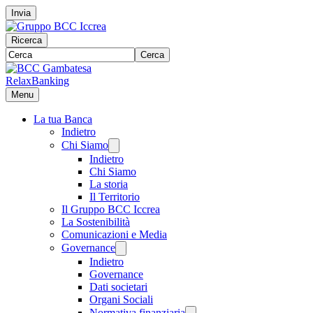
Invia
Ricerca
Cerca
RelaxBanking
Menu
La tua Banca
Indietro
Chi Siamo
Indietro
Chi Siamo
La storia
Il Territorio
Il Gruppo BCC Iccrea
La Sostenibilità
Comunicazioni e Media
Governance
Indietro
Governance
Dati societari
Organi Sociali
Normativa finanziaria