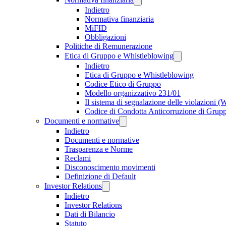
Indietro
Normativa finanziaria
MiFID
Obbligazioni
Politiche di Remunerazione
Etica di Gruppo e Whistleblowing
Indietro
Etica di Gruppo e Whistleblowing
Codice Etico di Gruppo
Modello organizzativo 231/01
Il sistema di segnalazione delle violazioni 
Codice di Condotta Anticorruzione di Grup
Documenti e normative
Indietro
Documenti e normative
Trasparenza e Norme
Reclami
Disconoscimento movimenti
Definizione di Default
Investor Relations
Indietro
Investor Relations
Dati di Bilancio
Statuto