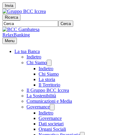
Invia
Ricerca
Cerca
RelaxBanking
Menu
La tua Banca
Indietro
Chi Siamo
Indietro
Chi Siamo
La storia
Il Territorio
Il Gruppo BCC Iccrea
La Sostenibilità
Comunicazioni e Media
Governance
Indietro
Governance
Dati societari
Organi Sociali
Normativa finanziaria