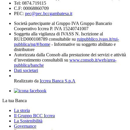
Tel: 0874.719115
C.F: 00068860709
PEC:
pec@pec.bccgambatesa.it
Società partecipante al Gruppo IVA Gruppo Bancario
Cooperativo Iccrea P. IVA 15240741007
Soggetta alla vigilanza di IVASS N. Iscrizione al
RUI:D000108789 consultabile su
ruipubblico.ivass.it/rui-
pubblica/ng/#/home
- Informative su soggetto abilitato e
distributore
Autorizzata dalla Consob alla prestazione dei servizi e attività
d’investimento consultabili su
www.consob.it/web/area-
pubblica/banche
Dati societari
Realizzato da
Iccrea Banca S.p.A
La tua Banca
La storia
Il Gruppo BCC Iccrea
La Sostenibilità
Governance