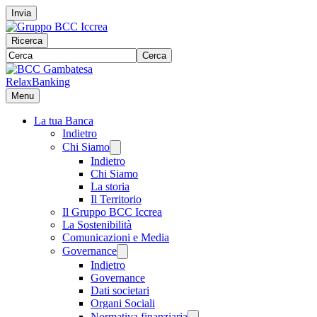
Invia
Ricerca
Cerca
RelaxBanking
Menu
La tua Banca
Indietro
Chi Siamo
Indietro
Chi Siamo
La storia
Il Territorio
Il Gruppo BCC Iccrea
La Sostenibilità
Comunicazioni e Media
Governance
Indietro
Governance
Dati societari
Organi Sociali
Normativa finanziaria