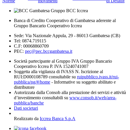
Norme
movimenti
di Default
Banca di Credito Cooperativo di Gambatesa aderente al
Gruppo Bancario Cooperativo Iccrea
Sede: Via Nazionale Appula, 29 - 86013 Gambatesa (CB)
Tel: 0874.719115
C.F: 00068860709
PEC:
pec@pec.bccgambatesa.it
Società partecipante al Gruppo IVA Gruppo Bancario
Cooperativo Iccrea P. IVA 15240741007
Soggetta alla vigilanza di IVASS N. Iscrizione al
RUI:D000108789 consultabile su
ruipubblico.ivass.it/rui-
pubblica/ng/#/home
- Informative su soggetto abilitato e
distributore
Autorizzata dalla Consob alla prestazione dei servizi e attività
d’investimento consultabili su
www.consob.it/web/area-
pubblica/banche
Dati societari
Realizzato da
Iccrea Banca S.p.A