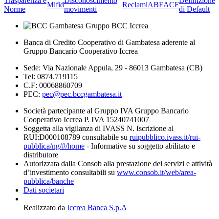
Trasparenza e
Disconoscimento
Definizione
Mifid
Reclami
ABF
ACF
Norme
movimenti
di Default
Banca di Credito Cooperativo di Gambatesa aderente al
Gruppo Bancario Cooperativo Iccrea
Sede: Via Nazionale Appula, 29 - 86013 Gambatesa (CB)
Tel: 0874.719115
C.F: 00068860709
PEC:
pec@pec.bccgambatesa.it
Società partecipante al Gruppo IVA Gruppo Bancario
Cooperativo Iccrea P. IVA 15240741007
Soggetta alla vigilanza di IVASS N. Iscrizione al
RUI:D000108789 consultabile su
ruipubblico.ivass.it/rui-
pubblica/ng/#/home
- Informative su soggetto abilitato e
distributore
Autorizzata dalla Consob alla prestazione dei servizi e attività
d’investimento consultabili su
www.consob.it/web/area-
pubblica/banche
Dati societari
Realizzato da
Iccrea Banca S.p.A