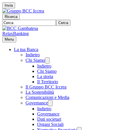
Invia
Ricerca
Cerca
RelaxBanking
Menu
La tua Banca
Indietro
Chi Siamo
Indietro
Chi Siamo
La storia
Il Territorio
Il Gruppo BCC Iccrea
La Sostenibilità
Comunicazioni e Media
Governance
Indietro
Governance
Dati societari
Organi Sociali
Normativa finanziaria