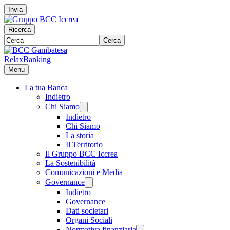
Invia
Ricerca
Cerca
RelaxBanking
Menu
La tua Banca
Indietro
Chi Siamo
Indietro
Chi Siamo
La storia
Il Territorio
Il Gruppo BCC Iccrea
La Sostenibilità
Comunicazioni e Media
Governance
Indietro
Governance
Dati societari
Organi Sociali
Normativa finanziaria