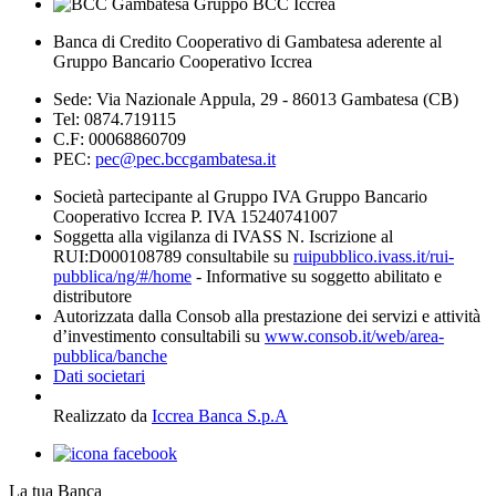
Banca di Credito Cooperativo di Gambatesa aderente al
Gruppo Bancario Cooperativo Iccrea
Sede: Via Nazionale Appula, 29 - 86013 Gambatesa (CB)
Tel: 0874.719115
C.F: 00068860709
PEC:
pec@pec.bccgambatesa.it
Società partecipante al Gruppo IVA Gruppo Bancario
Cooperativo Iccrea P. IVA 15240741007
Soggetta alla vigilanza di IVASS N. Iscrizione al
RUI:D000108789 consultabile su
ruipubblico.ivass.it/rui-
pubblica/ng/#/home
- Informative su soggetto abilitato e
distributore
Autorizzata dalla Consob alla prestazione dei servizi e attività
d’investimento consultabili su
www.consob.it/web/area-
pubblica/banche
Dati societari
Realizzato da
Iccrea Banca S.p.A
La tua Banca