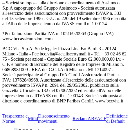
– Società sottoposta alla direzione e coordinamento di Assimoco
S.p.A capogruppo del Gruppo Assimoco - Società autorizzata
all'esercizio delle assicurazioni con provvedimento ISVAP n. 333
del 13 settembre 1996 - G.U. n. 220 del 19 settembre 1996 e iscritta
all'Albo delle Imprese tenuto da IVASS con il n. 1.00124.
*Per fatturazione Partita IVA n. 10516920963 (Gruppo IVA)
www.bccassicurazioni.com
BCC Vita S.p.A. Sede legale: Piazza Lina Bo Bardi 3 - 20124
Milano - Italia - Pec bcc.vita@actaliscertymail.it - Tel. +39 02 46 62
75 - Società per azioni - Capitale Sociale Euro 62.000.000,00 i.v. -
C.F. e numero di iscrizione del Registro delle Imprese di Milano n.
06868981009 - REA del C.C.I.A di Milano n. MI 1714097 -
Società partecipante al Gruppo IVA Cardif Assicurazioni Partita
IVA: 13762840968. Autorizzata all'esercizio delle assicurazioni con
provvedimento ISVAP n. 2091 del 29/05/2002, pubblicato sulla
Gazzetta Ufficiale n. 132 del 07/06/2002 ed iscritta all'Albo delle
imprese tenuto dall'IVASS con il n. 1.00143. Società sottoposta alla
direzione e coordinamento di BNP Paribas Cardif. www.bccvita.it
Trasparenza e
Disconoscimento
Definizione
Mifid
Reclami
ABF
ACF
Norme
movimenti
di Default