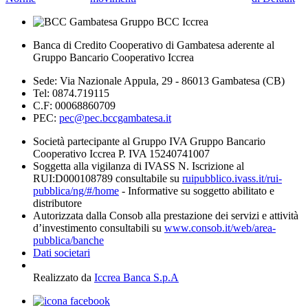
Banca di Credito Cooperativo di Gambatesa aderente al
Gruppo Bancario Cooperativo Iccrea
Sede: Via Nazionale Appula, 29 - 86013 Gambatesa (CB)
Tel: 0874.719115
C.F: 00068860709
PEC:
pec@pec.bccgambatesa.it
Società partecipante al Gruppo IVA Gruppo Bancario
Cooperativo Iccrea P. IVA 15240741007
Soggetta alla vigilanza di IVASS N. Iscrizione al
RUI:D000108789 consultabile su
ruipubblico.ivass.it/rui-
pubblica/ng/#/home
- Informative su soggetto abilitato e
distributore
Autorizzata dalla Consob alla prestazione dei servizi e attività
d’investimento consultabili su
www.consob.it/web/area-
pubblica/banche
Dati societari
Realizzato da
Iccrea Banca S.p.A