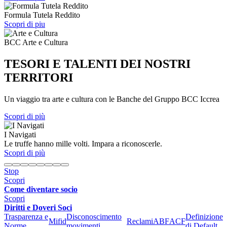
Formula Tutela Reddito
Scopri di piu
BCC Arte e Cultura
TESORI E TALENTI DEI NOSTRI
TERRITORI
Un viaggio tra arte e cultura con le Banche del Gruppo BCC Iccrea
Scopri di più
I Navigati
Le truffe hanno mille volti. Impara a riconoscerle.
Scopri di più
Stop
Scopri
Come diventare socio
Scopri
Diritti e Doveri Soci
Trasparenza e
Disconoscimento
Definizione
Mifid
Reclami
ABF
ACF
Norme
movimenti
di Default