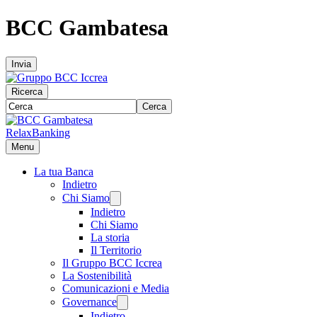
BCC Gambatesa
Invia
Ricerca
Cerca
RelaxBanking
Menu
La tua Banca
Indietro
Chi Siamo
Indietro
Chi Siamo
La storia
Il Territorio
Il Gruppo BCC Iccrea
La Sostenibilità
Comunicazioni e Media
Governance
Indietro