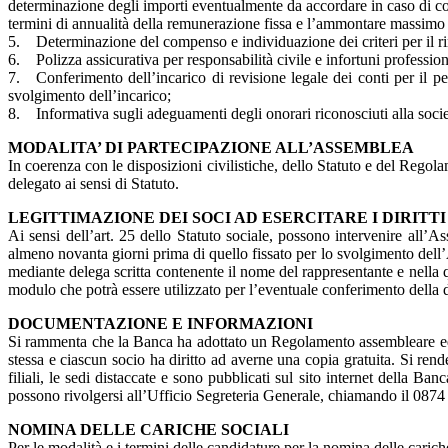
determinazione degli importi eventualmente da accordare in caso di conclu
termini di annualità della remunerazione fissa e l’ammontare massimo 
5. Determinazione del compenso e individuazione dei criteri per il ri
6. Polizza assicurativa per responsabilità civile e infortuni profession
7. Conferimento dell’incarico di revisione legale dei conti per il pe
svolgimento dell’incarico;
8. Informativa sugli adeguamenti degli onorari riconosciuti alla socie
MODALITA’ DI PARTECIPAZIONE ALL’ASSEMBLEA
In coerenza con le disposizioni civilistiche, dello Statuto e del Regol
delegato ai sensi di Statuto.
LEGITTIMAZIONE DEI SOCI AD ESERCITARE I DIRITT
Ai sensi dell’art. 25 dello Statuto sociale, possono intervenire all’Asse
almeno novanta giorni prima di quello fissato per lo svolgimento dell’
mediante delega scritta contenente il nome del rappresentante e nella q
modulo che potrà essere utilizzato per l’eventuale conferimento della 
DOCUMENTAZIONE E INFORMAZIONI
Si rammenta che la Banca ha adottato un Regolamento assembleare ed ele
stessa e ciascun socio ha diritto ad averne una copia gratuita. Si rend
filiali, le sedi distaccate e sono pubblicati sul sito internet della 
possono rivolgersi all’Ufficio Segreteria Generale, chiamando il 087
NOMINA DELLE CARICHE SOCIALI
Per le modalità e i termini delle candidature per la nomina delle carich