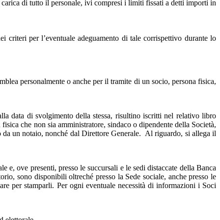
ca di tutto il personale, ivi compresi i limiti fissati a detti importi in
i criteri per l’eventuale adeguamento di tale corrispettivo durante lo
emblea personalmente o anche per il tramite di un socio, persona fisica,
la data di svolgimento della stessa, risultino iscritti nel relativo libro
 fisica che non sia amministratore, sindaco o dipendente della Società,
o da un notaio, nonché dal Direttore Generale. Al riguardo, si allega il
 e, ove presenti, presso le succursali e le sedi distaccate della Banca
torio, sono disponibili oltreché presso la Sede sociale, anche presso le
care per stamparli. Per ogni eventuale necessità di informazioni i Soci
 elettorale.