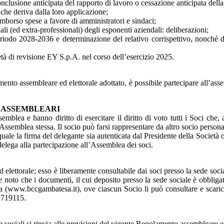
sione anticipata del rapporto di lavoro o cessazione anticipata della cari
che deriva dalla loro applicazione;
mborso spese a favore di amministratori e sindaci;
ali (ed extra-professionali) degli esponenti aziendali: deliberazioni;
riodo 2028-2036 e determinazione del relativo corrispettivo, nonché de
tà di revisione EY S.p.A. nel corso dell’esercizio 2025.
amento assembleare ed elettorale adottato, è possibile partecipare all’ass
I ASSEMBLEARI
mblea e hanno diritto di esercitare il diritto di voto tutti i Soci che, al
Assemblea stessa. Il socio può farsi rappresentare da altro socio persona
uale la firma del delegante sia autenticata dal Presidente della Società 
delega alla partecipazione all’Assemblea dei soci.
ttorale; esso è liberamente consultabile dai soci presso la sede sociale
e noto che i documenti, il cui deposito presso la sede sociale è obbliga
Banca (www.bccgambatesa.it), ove ciascun Socio li può consultare e scari
4 719115.
e sociali si rinvia alle previsioni del vigente Regolamento assembleare ed