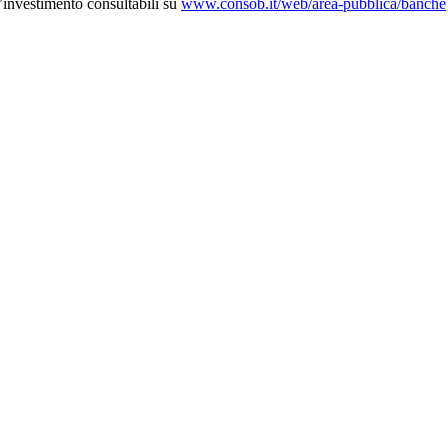
d’investimento consultabili su
www.consob.it/web/area-pubblica/banche