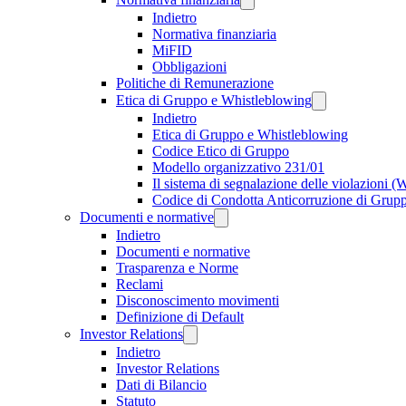
Indietro
Normativa finanziaria
MiFID
Obbligazioni
Politiche di Remunerazione
Etica di Gruppo e Whistleblowing
Indietro
Etica di Gruppo e Whistleblowing
Codice Etico di Gruppo
Modello organizzativo 231/01
Il sistema di segnalazione delle violazioni 
Codice di Condotta Anticorruzione di Grup
Documenti e normative
Indietro
Documenti e normative
Trasparenza e Norme
Reclami
Disconoscimento movimenti
Definizione di Default
Investor Relations
Indietro
Investor Relations
Dati di Bilancio
Statuto