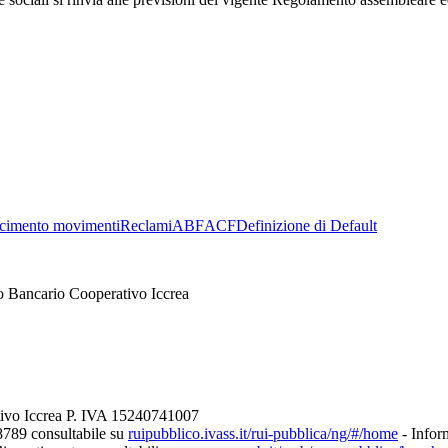
cimento movimenti
Reclami
ABF
ACF
Definizione di Default
o Bancario Cooperativo Iccrea
tivo Iccrea P. IVA 15240741007
8789 consultabile su
ruipubblico.ivass.it/rui-pubblica/ng/#/home
- Inform