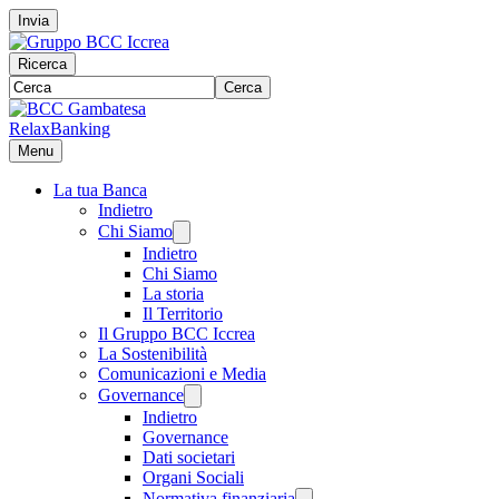
Invia
Ricerca
Cerca
RelaxBanking
Menu
La tua Banca
Indietro
Chi Siamo
Indietro
Chi Siamo
La storia
Il Territorio
Il Gruppo BCC Iccrea
La Sostenibilità
Comunicazioni e Media
Governance
Indietro
Governance
Dati societari
Organi Sociali
Normativa finanziaria