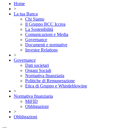
Home
>
La tua Banca
Chi Siamo
Il Gruppo BCC Iccrea
La Sostenibilità
Comunicazioni e Media
Governance
Documenti e normative
Investor Relations
>
Governance
Dati societari
Organi Sociali
Normativa finanziaria
Politiche di Remunerazione
Etica di Gruppo e Whistleblowing
>
Normativa finanziaria
MiFID
Obbligazioni
>
Obbligazioni