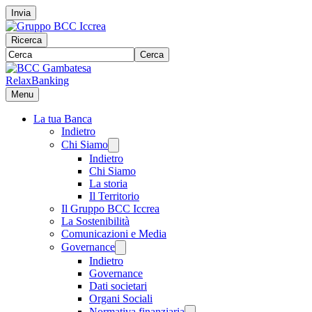
Invia
Ricerca
Cerca
RelaxBanking
Menu
La tua Banca
Indietro
Chi Siamo
Indietro
Chi Siamo
La storia
Il Territorio
Il Gruppo BCC Iccrea
La Sostenibilità
Comunicazioni e Media
Governance
Indietro
Governance
Dati societari
Organi Sociali
Normativa finanziaria