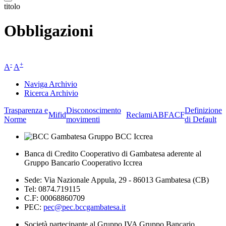
titolo
Obbligazioni
-
+
A
A
Naviga Archivio
Ricerca Archivio
Trasparenza e
Disconoscimento
Definizione
Mifid
Reclami
ABF
ACF
Norme
movimenti
di Default
Banca di Credito Cooperativo di Gambatesa aderente al
Gruppo Bancario Cooperativo Iccrea
Sede: Via Nazionale Appula, 29 - 86013 Gambatesa (CB)
Tel: 0874.719115
C.F: 00068860709
PEC:
pec@pec.bccgambatesa.it
Società partecipante al Gruppo IVA Gruppo Bancario