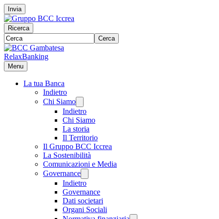
Invia
Ricerca
Cerca
RelaxBanking
Menu
La tua Banca
Indietro
Chi Siamo
Indietro
Chi Siamo
La storia
Il Territorio
Il Gruppo BCC Iccrea
La Sostenibilità
Comunicazioni e Media
Governance
Indietro
Governance
Dati societari
Organi Sociali
Normativa finanziaria