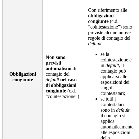
Con riferimento alle
obbligazioni
congiunte
(c.d.
“cointestazione”) sono
previste alcune nuove
regole di contagio del
default
:
se la
Non sono
cointestazione è
previsti
in
default
, il
automatismi
di
contagio può
Obbligazioni
contagio del
applicarsi alle
congiunte
default
nel caso
esposizioni dei
di obbligazioni
singoli
congiunte
(c.d.
cointestatari;
“cointestazione”)
se tutti i
cointestatari
sono in
default
,
il contagio si
applica
automaticamente
alle esposizioni
della