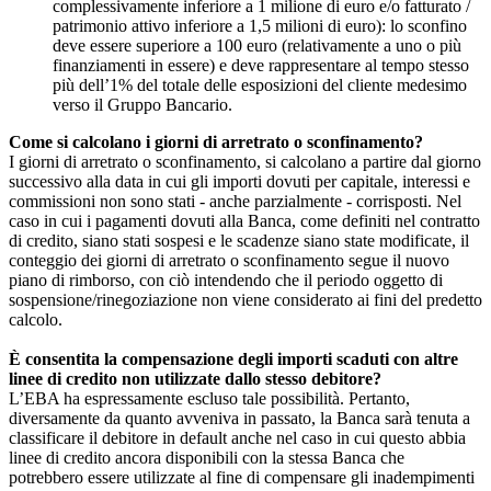
complessivamente inferiore a 1 milione di euro e/o fatturato /
patrimonio attivo inferiore a 1,5 milioni di euro): lo sconfino
deve essere superiore a 100 euro (relativamente a uno o più
finanziamenti in essere) e deve rappresentare al tempo stesso
più dell’1% del totale delle esposizioni del cliente medesimo
verso il Gruppo Bancario.
Come si calcolano i giorni di arretrato o sconfinamento?
I giorni di arretrato o sconfinamento, si calcolano a partire dal giorno
successivo alla data in cui gli importi dovuti per capitale, interessi e
commissioni non sono stati - anche parzialmente - corrisposti. Nel
caso in cui i pagamenti dovuti alla Banca, come definiti nel contratto
di credito, siano stati sospesi e le scadenze siano state modificate, il
conteggio dei giorni di arretrato o sconfinamento segue il nuovo
piano di rimborso, con ciò intendendo che il periodo oggetto di
sospensione/rinegoziazione non viene considerato ai fini del predetto
calcolo.
È consentita la compensazione degli importi scaduti con altre
linee di credito non utilizzate dallo stesso debitore?
L’EBA ha espressamente escluso tale possibilità. Pertanto,
diversamente da quanto avveniva in passato, la Banca sarà tenuta a
classificare il debitore in default anche nel caso in cui questo abbia
linee di credito ancora disponibili con la stessa Banca che
potrebbero essere utilizzate al fine di compensare gli inadempimenti