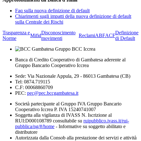
Faq sulla nuova definizione di default
Chiarimenti sugli impatti della nuova definizione di default
sulla Centrale dei Rischi
Trasparenza e
Disconoscimento
Definizione
Mifid
Reclami
ABF
ACF
Norme
movimenti
di Default
Banca di Credito Cooperativo di Gambatesa aderente al
Gruppo Bancario Cooperativo Iccrea
Sede: Via Nazionale Appula, 29 - 86013 Gambatesa (CB)
Tel: 0874.719115
C.F: 00068860709
PEC:
pec@pec.bccgambatesa.it
Società partecipante al Gruppo IVA Gruppo Bancario
Cooperativo Iccrea P. IVA 15240741007
Soggetta alla vigilanza di IVASS N. Iscrizione al
RUI:D000108789 consultabile su
ruipubblico.ivass.it/rui-
pubblica/ng/#/home
- Informative su soggetto abilitato e
distributore
Autorizzata dalla Consob alla prestazione dei servizi e attività