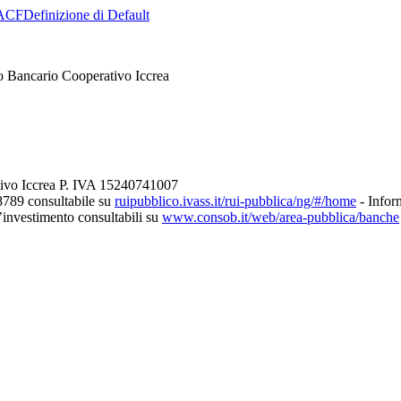
ACF
Definizione di Default
o Bancario Cooperativo Iccrea
tivo Iccrea P. IVA 15240741007
8789 consultabile su
ruipubblico.ivass.it/rui-pubblica/ng/#/home
- Inform
d’investimento consultabili su
www.consob.it/web/area-pubblica/banche