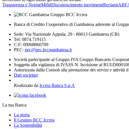
Trasparenza e Norme
Mifid
Disconoscimento movimenti
Reclami
ABF
Banca di Credito Cooperativo di Gambatesa aderente al Grupp
Sede: Via Nazionale Appula, 29 - 86013 Gambatesa (CB)
Tel: 0874.719115
C.F: 00068860709
PEC:
pec@pec.bccgambatesa.it
Società partecipante al Gruppo IVA Gruppo Bancario Coopera
Soggetta alla vigilanza di IVASS N. Iscrizione al RUI:D00010
Autorizzata dalla Consob alla prestazione dei servizi e attività 
Dati societari
Realizzato da
Iccrea Banca S.p.A
La tua Banca
La storia
Il Gruppo BCC Iccrea
La Sostenibilità