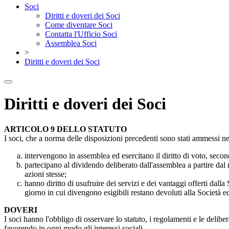
Soci
Diritti e doveri dei Soci
Come diventare Soci
Contatta l'Ufficio Soci
Assemblea Soci
>
Diritti e doveri dei Soci
Diritti e doveri dei Soci
ARTICOLO 9 DELLO STATUTO
I soci, che a norma delle disposizioni precedenti sono stati ammessi nella 
intervengono in assemblea ed esercitano il diritto di voto, second
partecipano al dividendo deliberato dall'assemblea a partire dal 
azioni stesse;
hanno diritto di usufruire dei servizi e dei vantaggi offerti dalla
giorno in cui divengono esigibili restano devoluti alla Società ed
DOVERI
I soci hanno l'obbligo di osservare lo statuto, i regolamenti e le deli
favorendo in ogni modo gli interessi sociali.