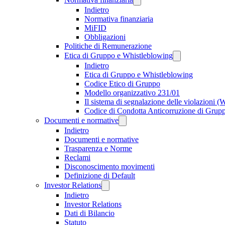
Indietro
Normativa finanziaria
MiFID
Obbligazioni
Politiche di Remunerazione
Etica di Gruppo e Whistleblowing
Indietro
Etica di Gruppo e Whistleblowing
Codice Etico di Gruppo
Modello organizzativo 231/01
Il sistema di segnalazione delle violazioni 
Codice di Condotta Anticorruzione di Grup
Documenti e normative
Indietro
Documenti e normative
Trasparenza e Norme
Reclami
Disconoscimento movimenti
Definizione di Default
Investor Relations
Indietro
Investor Relations
Dati di Bilancio
Statuto