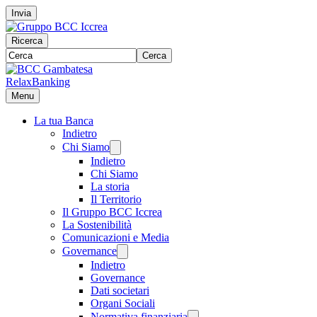
Invia
Ricerca
Cerca
RelaxBanking
Menu
La tua Banca
Indietro
Chi Siamo
Indietro
Chi Siamo
La storia
Il Territorio
Il Gruppo BCC Iccrea
La Sostenibilità
Comunicazioni e Media
Governance
Indietro
Governance
Dati societari
Organi Sociali
Normativa finanziaria