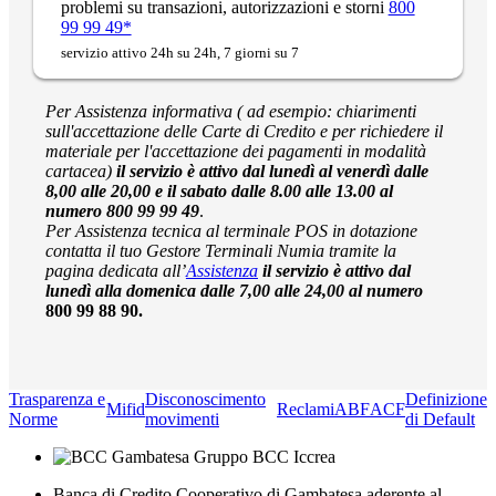
problemi su transazioni, autorizzazioni e storni
800
99 99 49*
servizio attivo 24h su 24h, 7 giorni su 7
Per Assistenza informativa ( ad esempio: chiarimenti
sull'accettazione delle Carte di Credito e per richiedere il
materiale per l'accettazione dei pagamenti in modalità
cartacea)
il servizio è attivo dal lunedì al venerdì dalle
8,00 alle 20,00 e il sabato dalle 8.00 alle 13.00 al
numero 800 99 99 49
.
Per Assistenza tecnica al terminale POS in
dotazione
contatta il tuo Gestore Terminali Numia tramite la
pagina dedicata all’
Assistenza
il servizio è attivo dal
lunedì alla domenica dalle 7,00 alle 24,00 al numero
800 99 88 90.
Trasparenza e
Disconoscimento
Definizione
Mifid
Reclami
ABF
ACF
Norme
movimenti
di Default
Banca di Credito Cooperativo di Gambatesa aderente al