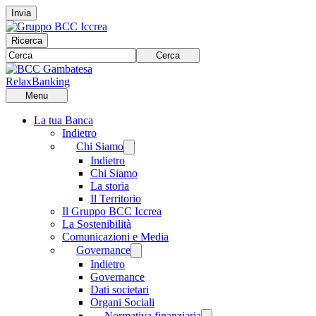
Invia
Ricerca
Cerca
RelaxBanking
Menu
La tua Banca
Indietro
Chi Siamo
Indietro
Chi Siamo
La storia
Il Territorio
Il Gruppo BCC Iccrea
La Sostenibilità
Comunicazioni e Media
Governance
Indietro
Governance
Dati societari
Organi Sociali
Normativa finanziaria