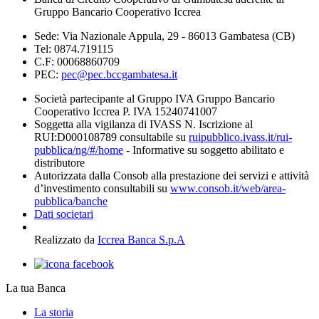
Gruppo Bancario Cooperativo Iccrea
Sede: Via Nazionale Appula, 29 - 86013 Gambatesa (CB)
Tel: 0874.719115
C.F: 00068860709
PEC:
pec@pec.bccgambatesa.it
Società partecipante al Gruppo IVA Gruppo Bancario
Cooperativo Iccrea P. IVA 15240741007
Soggetta alla vigilanza di IVASS N. Iscrizione al
RUI:D000108789 consultabile su
ruipubblico.ivass.it/rui-
pubblica/ng/#/home
- Informative su soggetto abilitato e
distributore
Autorizzata dalla Consob alla prestazione dei servizi e attività
d’investimento consultabili su
www.consob.it/web/area-
pubblica/banche
Dati societari
Realizzato da
Iccrea Banca S.p.A
La tua Banca
La storia