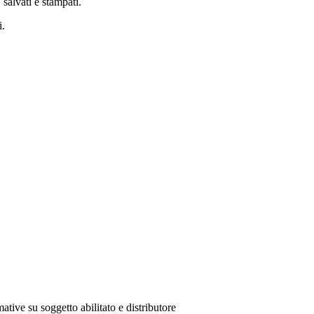
 salvati e stampati.
i.
ative su soggetto abilitato e distributore