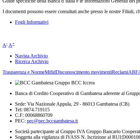
Guide specifiche della Banca d’Italia e le Informazioni Generali dei prod
I documenti possono essere consultati anche presso le nostre Filiali, c
Fogli Informativi
-
+
A
A
Naviga Archivio
Ricerca Archivio
Trasparenza e Norme
Mifid
Disconoscimento movimenti
Reclami
ABF
Banca di Credito Cooperativo di Gambatesa aderente al Grupp
Sede: Via Nazionale Appula, 29 - 86013 Gambatesa (CB)
Tel: 0874.719115
C.F: 00068860709
PEC:
pec@pec.bccgambatesa.it
Società partecipante al Gruppo IVA Gruppo Bancario Coopera
Soggetta alla vigilanza di IVASS N. Iscrizione al RUI:D00010