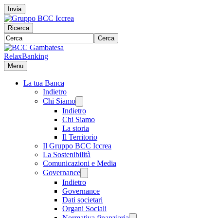
Invia
Ricerca
Cerca
RelaxBanking
Menu
La tua Banca
Indietro
Chi Siamo
Indietro
Chi Siamo
La storia
Il Territorio
Il Gruppo BCC Iccrea
La Sostenibilità
Comunicazioni e Media
Governance
Indietro
Governance
Dati societari
Organi Sociali
Normativa finanziaria