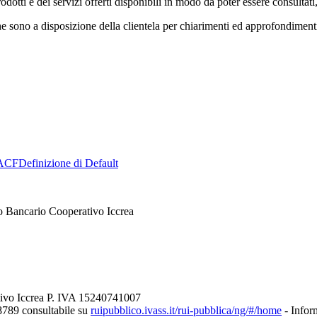
otti e dei servizi offerti disponibili in modo da poter essere consultati,
he sono a disposizione della clientela per chiarimenti ed approfondiment
ACF
Definizione di Default
o Bancario Cooperativo Iccrea
tivo Iccrea P. IVA 15240741007
8789 consultabile su
ruipubblico.ivass.it/rui-pubblica/ng/#/home
- Inform