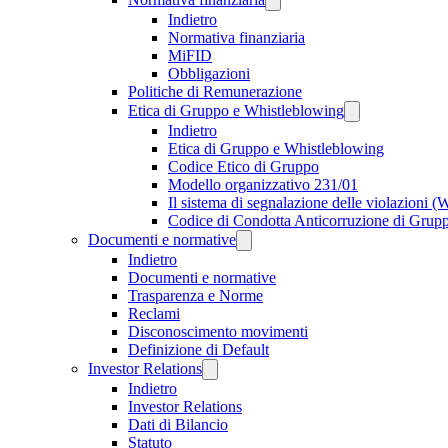
Indietro
Normativa finanziaria
MiFID
Obbligazioni
Politiche di Remunerazione
Etica di Gruppo e Whistleblowing
Indietro
Etica di Gruppo e Whistleblowing
Codice Etico di Gruppo
Modello organizzativo 231/01
Il sistema di segnalazione delle violazioni 
Codice di Condotta Anticorruzione di Grup
Documenti e normative
Indietro
Documenti e normative
Trasparenza e Norme
Reclami
Disconoscimento movimenti
Definizione di Default
Investor Relations
Indietro
Investor Relations
Dati di Bilancio
Statuto