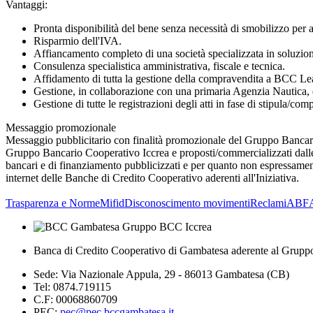
Vantaggi:
Pronta disponibilità del bene senza necessità di smobilizzo per a
Risparmio dell'IVA.
Affiancamento completo di una società specializzata in soluzion
Consulenza specialistica amministrativa, fiscale e tecnica.
Affidamento di tutta la gestione della compravendita a BCC Le
Gestione, in collaborazione con una primaria Agenzia Nautica, di
Gestione di tutte le registrazioni degli atti in fase di stipula/com
Messaggio promozionale
Messaggio pubblicitario con finalità promozionale del Gruppo Bancario
Gruppo Bancario Cooperativo Iccrea e proposti/commercializzati dalle 
bancari e di finanziamento pubblicizzati e per quanto non espressamente 
internet delle Banche di Credito Cooperativo aderenti all'Iniziativa.
Trasparenza e Norme
Mifid
Disconoscimento movimenti
Reclami
ABF
Banca di Credito Cooperativo di Gambatesa aderente al Grupp
Sede: Via Nazionale Appula, 29 - 86013 Gambatesa (CB)
Tel: 0874.719115
C.F: 00068860709
PEC:
pec@pec.bccgambatesa.it