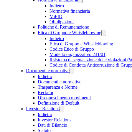
Indietro
Normativa finanziaria
MiFID
Obbligazioni
Politiche di Remunerazione
Etica di Gruppo e Whistleblowing
Indietro
Etica di Gruppo e Whistleblowing
Codice Etico di Gruppo
Modello organizzativo 231/01
Il sistema di segnalazione delle violazioni 
Codice di Condotta Anticorruzione di Grup
Documenti e normative
Indietro
Documenti e normative
Trasparenza e Norme
Reclami
Disconoscimento movimenti
Definizione di Default
Investor Relations
Indietro
Investor Relations
Dati di Bilancio
Statuto