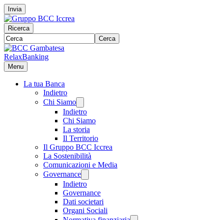
Invia
Ricerca
Cerca
RelaxBanking
Menu
La tua Banca
Indietro
Chi Siamo
Indietro
Chi Siamo
La storia
Il Territorio
Il Gruppo BCC Iccrea
La Sostenibilità
Comunicazioni e Media
Governance
Indietro
Governance
Dati societari
Organi Sociali
Normativa finanziaria