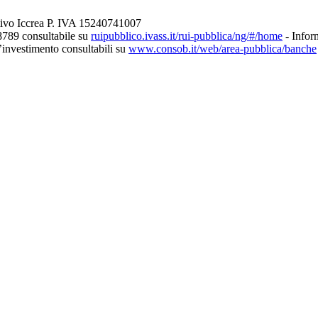
tivo Iccrea P. IVA 15240741007
8789 consultabile su
ruipubblico.ivass.it/rui-pubblica/ng/#/home
- Inform
d’investimento consultabili su
www.consob.it/web/area-pubblica/banche