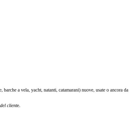
e, barche a vela, yacht, natanti, catamarani) nuove, usate o ancora da
del client
e.