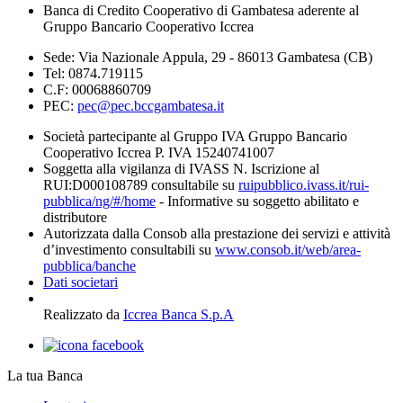
Banca di Credito Cooperativo di Gambatesa aderente al
Gruppo Bancario Cooperativo Iccrea
Sede: Via Nazionale Appula, 29 - 86013 Gambatesa (CB)
Tel: 0874.719115
C.F: 00068860709
PEC:
pec@pec.bccgambatesa.it
Società partecipante al Gruppo IVA Gruppo Bancario
Cooperativo Iccrea P. IVA 15240741007
Soggetta alla vigilanza di IVASS N. Iscrizione al
RUI:D000108789 consultabile su
ruipubblico.ivass.it/rui-
pubblica/ng/#/home
- Informative su soggetto abilitato e
distributore
Autorizzata dalla Consob alla prestazione dei servizi e attività
d’investimento consultabili su
www.consob.it/web/area-
pubblica/banche
Dati societari
Realizzato da
Iccrea Banca S.p.A
La tua Banca