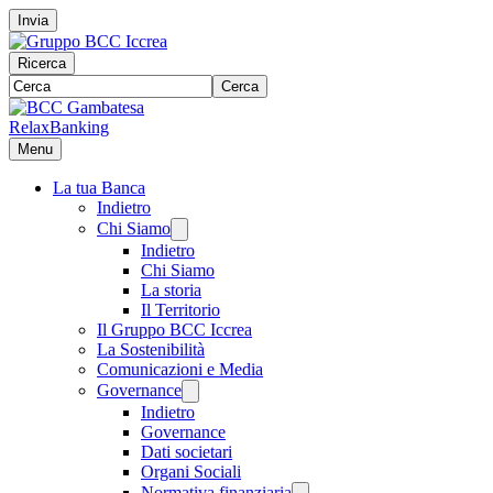
Invia
Ricerca
Cerca
RelaxBanking
Menu
La tua Banca
Indietro
Chi Siamo
Indietro
Chi Siamo
La storia
Il Territorio
Il Gruppo BCC Iccrea
La Sostenibilità
Comunicazioni e Media
Governance
Indietro
Governance
Dati societari
Organi Sociali
Normativa finanziaria