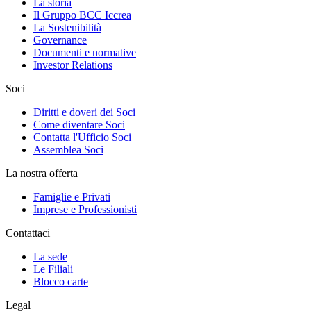
La storia
Il Gruppo BCC Iccrea
La Sostenibilità
Governance
Documenti e normative
Investor Relations
Soci
Diritti e doveri dei Soci
Come diventare Soci
Contatta l'Ufficio Soci
Assemblea Soci
La nostra offerta
Famiglie e Privati
Imprese e Professionisti
Contattaci
La sede
Le Filiali
Blocco carte
Legal