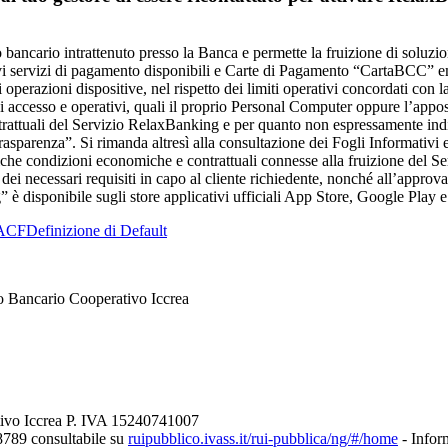
rto bancario intrattenuto presso la Banca e permette la fruizione di soluzi
lativi servizi di pagamento disponibili e Carte di Pagamento “CartaBCC” 
di operazioni dispositive, nel rispetto dei limiti operativi concordati co
i di accesso e operativi, quali il proprio Personal Computer oppure l’a
trattuali del Servizio RelaxBanking e per quanto non espressamente indic
“Trasparenza”. Si rimanda altresì alla consultazione dei Fogli Informativ
che condizioni economiche e contrattuali connesse alla fruizione del Ser
a dei necessari requisiti in capo al cliente richiedente, nonché all’approv
 disponibile sugli store applicativi ufficiali App Store, Google Play e
ACF
Definizione di Default
o Bancario Cooperativo Iccrea
tivo Iccrea P. IVA 15240741007
8789 consultabile su
ruipubblico.ivass.it/rui-pubblica/ng/#/home
- Inform