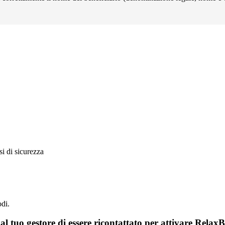
si di sicurezza
odi.
al tuo gestore di essere ricontattato per attivare Rela