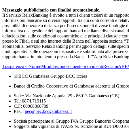
Messaggio pubblicitario con finalità promozionale.
Il Servizio RelaxBanking è rivolto a tutti i clienti titolari di un rappo
informazioni bancarie su diversi rapporti, tra cui conti correnti e re
possibilità di operare a distanza per l’esecuzione di diverse tipologie 
informativa e la gestione dei rapporti bancari mediante diversi canal
delucidazioni sulle condizioni economiche e le principali clausole con
presso le Filiali e sul sito internet della Banca nell’apposita sezione 
abbinabili al Servizio RelaxBanking per maggiori dettagli sulle specifi
limiti operativi sulle operazioni dispositive è subordinata alla presenz
rapporto bancario intrattenuto presso la Banca. L’”App RelaxBanking” è
Trasparenza e Norme
Mifid
Disconoscimento movimenti
Reclami
ABF
Banca di Credito Cooperativo di Gambatesa aderente al Grupp
Sede: Via Nazionale Appula, 29 - 86013 Gambatesa (CB)
Tel: 0874.719115
C.F: 00068860709
PEC:
pec@pec.bccgambatesa.it
Società partecipante al Gruppo IVA Gruppo Bancario Coopera
Soggetta alla vigilanza di IVASS N. Iscrizione al RUI:D00010