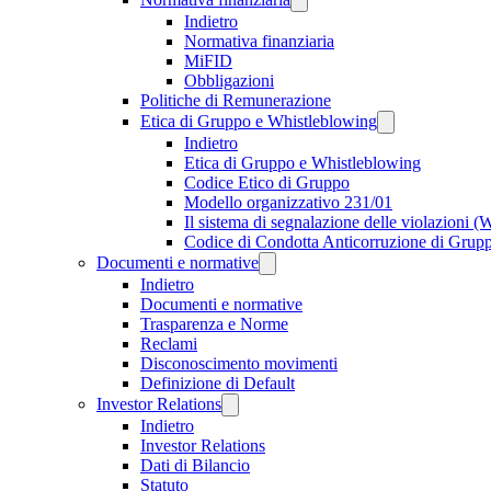
Indietro
Normativa finanziaria
MiFID
Obbligazioni
Politiche di Remunerazione
Etica di Gruppo e Whistleblowing
Indietro
Etica di Gruppo e Whistleblowing
Codice Etico di Gruppo
Modello organizzativo 231/01
Il sistema di segnalazione delle violazioni 
Codice di Condotta Anticorruzione di Grup
Documenti e normative
Indietro
Documenti e normative
Trasparenza e Norme
Reclami
Disconoscimento movimenti
Definizione di Default
Investor Relations
Indietro
Investor Relations
Dati di Bilancio
Statuto