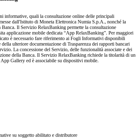
oni informative, quali la consultazione online delle principali
emesse dall'Istituto di Moneta Elettronica Numia S.p.A., nonché la
n la Banca. Il Servizio RelaxBanking permette la consultazione
pposita applicazione mobile dedicata “App RelaxBanking”. Per maggiori
ato è necessario fare riferimento ai Fogli Informativi disponibili
i e della ulteriore documentazione di Trasparenza dei rapporti bancari
vizio. La concessione del Servizio, delle funzionalità associate e dei
azione della Banca. Il Servizio RelaxBanking richiede la titolarità di un
 App Gallery ed è associabile su dispositivi mobile.
ative su soggetto abilitato e distributore