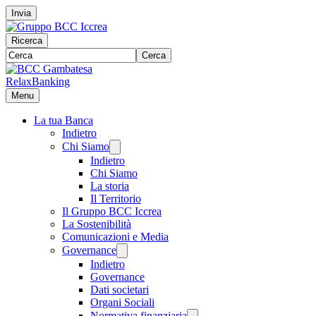
Invia
Ricerca
Cerca
RelaxBanking
Menu
La tua Banca
Indietro
Chi Siamo
Indietro
Chi Siamo
La storia
Il Territorio
Il Gruppo BCC Iccrea
La Sostenibilità
Comunicazioni e Media
Governance
Indietro
Governance
Dati societari
Organi Sociali
Normativa finanziaria